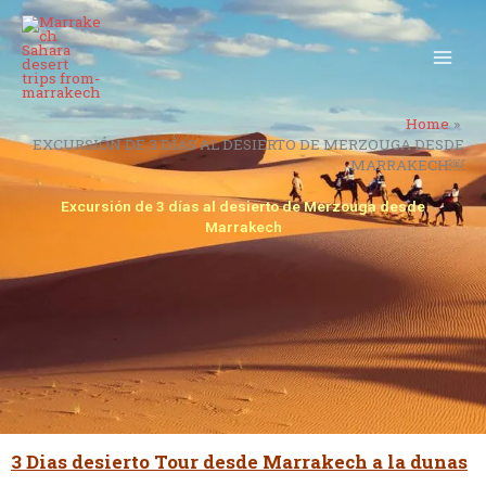
Skip
to
content
Home
EXCURSIÓN DE 3 DÍAS AL DESIERTO DE MERZOUGA DESDE
MARRAKECH￼
Excursión de 3 días al desierto de Merzouga desde
Marrakech
3 Dias desierto Tour desde Marrakech a la dunas