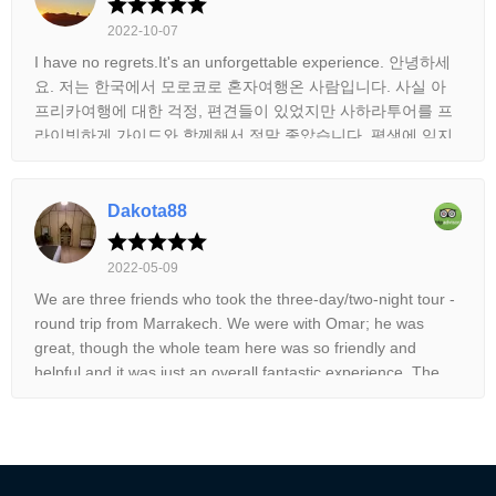
2022-10-07
I have no regrets.It's an unforgettable experience. 안녕하세
요. 저는 한국에서 모로코로 혼자여행온 사람입니다. 사실 아
프리카여행에 대한 걱정, 편견들이 있었지만 사하라투어를 프
라이빗하게 가이드와 함께해서 정말 좋았습니다. 평생에 잊지
못할 추억들을 만들어서 너무 기쁩니다. 기회가 된다면 나중에
가족들이나 친구들과도 함께 오고싶네요. 대자연을 맘껏 즐겼
습니다. 투어를 함께한 가이드분 정말 감사합니다. Hello, I'm a
Dakota88
solo traveler from Korea to Morocco. Actually, I was worried
and prejudiced about my trip to Africa, but it was really good
2022-05-09
to be able to do the Sahara tour with my guide in private. I'm
We are three friends who took the three-day/two-night tour -
so happy to make unforgettable memories. If I have a
round trip from Marrakech. We were with Omar; he was
chance, I would like to come with my family and friends later.
great, though the whole team here was so friendly and
I enjoyed nature to my heart's Thank you so much for the
helpful and it was just an overall fantastic experience. The
tour guide.
camp is so comfortable and I would definitely do this again
and recommend it to anyone—safe, easy, fun adventure.